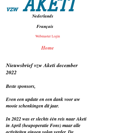
AKETI
vzw
Nederlands
Français
Webmaster Login
Home
Nieuwsbrief vzw Aketi dec
ember
2022
Beste sponsors,
Even een update en een dank voor uw
mooie schenkingen dit jaar.
In 2022 was er slechts één reis naar Aketi
in April (heupoperatie Fons) maar alle
activiteiten gingen volop verder. De