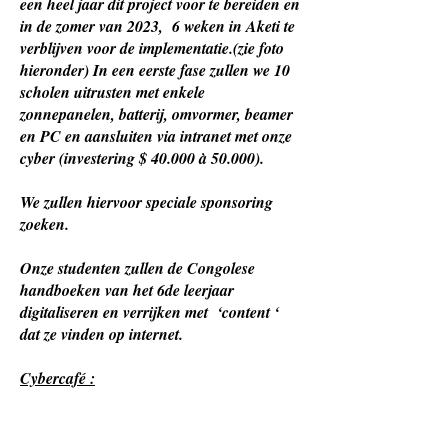
een heel jaar dit project voor te bereiden en
in de zomer van 2023, 6 weken in Aketi te
verblijven voor de implementatie.(zie foto
hieronder) In een eerste fase zullen we 10
scholen uitrusten met enkele
zonnepanelen, batterij, omvormer, beamer
en PC en aansluiten via intranet met onze
cyber (investering $ 40.000 à 50.000).
We zullen hiervoor speciale sponsoring
zoeken.
Onze studenten zullen de Congolese
handboeken van het 6de leerjaar
digitaliseren en verrijken met ‘content ‘
dat ze vinden op internet.
Cybercafé :
Om onze studenten en begeleiders het
nodige basiscomfort te bieden in Aketi zijn