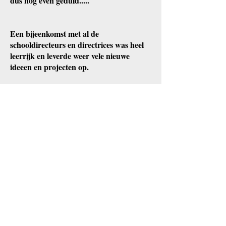
dus nog even geduld.....
Een bijeenkomst met al de
schooldirecteurs en directrices was heel
leerrijk en leverde weer vele nieuwe
ideeen en projecten op.
Er worden altijd schoolbanken besteld en
betaald aan de technische school, die dan
telkens verdeeld worden over de
verschillende scholen. Er zijn 37.000
kinderen in de lagere scholen van Aketi
en er zijn er nog vele die niet naar school
gaan.
Ook werd er tesamen met AMADA, de
mamans met de stikmachienen, een
afspraak gemaakt om 3000
schooluniformen te maken en via de
schooldirecteurs te verkopen aan een zeer